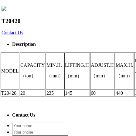
T20420
Contact Us
Description
CAPACITY
MIN.H.
LIFTING.H
ADJUST.H
MAX.H.
MODEL
（ton）
（mm）
（mm）
（mm）
（mm）
T20420
20
235
145
60
440
Contact Us